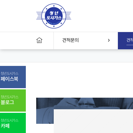
견적문의
견
본
문
바
로
가
기
청년도시가스
페이스북
청년도시가스
블로그
청년도시가스
카페