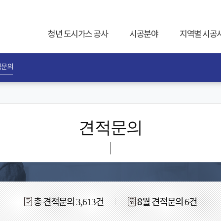
청년 도시가스 공사
시공분야
지역별 시공
적문의
견적문의
총 견적문의
3,613
건
8월 견적문의
6
건