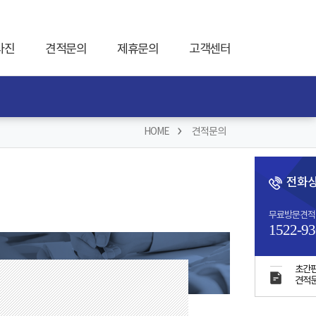
사진
견적문의
제휴문의
고객센터
HOME
견적문의
전화
무료방문견적
1522-93
초간
견적