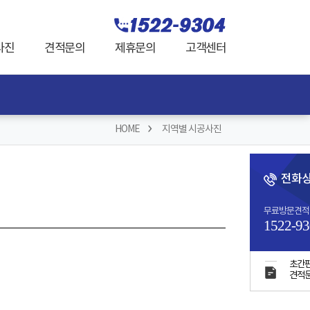
사진
견적문의
제휴문의
고객센터
HOME
지역별 시공사진
전화
무료방문견적
1522-93
초간
견적