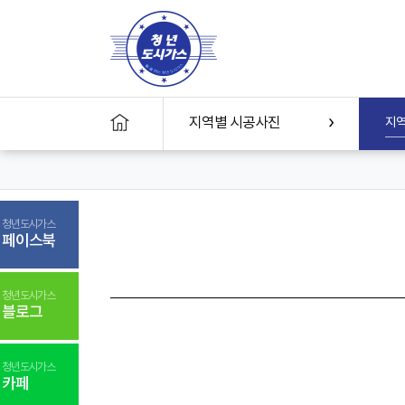
지역별 시공사진
지역
본
문
바
로
가
기
청년도시가스
페이스북
청년도시가스
블로그
청년도시가스
카페